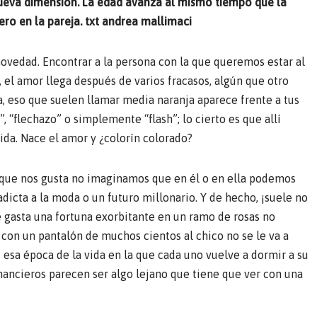
nueva dimensión. La edad avanza al mismo tiempo que la
nero en la pareja. txt andrea mallimaci
novedad. Encontrar a la persona con la que queremos estar al
el amor llega después de varios fracasos, algún que otro
a, eso que suelen llamar media naranja aparece frente a tus
, “flechazo” o simplemente “flash”; lo cierto es que allí
ida. Nace el amor y ¿colorín colorado?
 que nos gusta no imaginamos que en él o en ella podemos
adicta a la moda o un futuro millonario. Y de hecho, ¡suele no
e gasta una fortuna exorbitante en un ramo de rosas no
 con un pantalón de muchos cientos al chico no se le va a
 esa época de la vida en la que cada uno vuelve a dormir a su
inancieros parecen ser algo lejano que tiene que ver con una