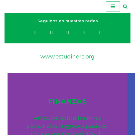
Ir
Seguinos en nuestras redes
al
contenido
www.estudinero.org
FINANZAS
Artículos sobre finanzas
personales, ingresos pasivos,
deuda, ahorro, tarjetas de