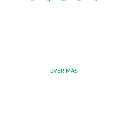
Entrevistas
VER MÁS
Entrevistas sobre la actualidad realizadas a Nicolás
Litvinoff en medios de comunicación como Diario Clarín,
Diario La Nación, Cointelegraph, entre otros.