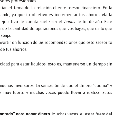
sores profesionales.
ar el tema de la relación cliente-asesor financiero. En la
nde, ya que tu objetivo es incrementar tus ahorros vía la
o ejecutivo de cuenta suele ser el
bonus
de fin de año. Este
 de la cantidad de operaciones que vos hagas, que es lo que
rabaja.
nvertir en función de las recomendaciones que este asesor te
de tus ahorros.
idad para estar líquidos, esto es, mantenerse un tiempo sin
a muchos inversores. La sensación de que el dinero “quema” y
es muy fuerte y muchas veces puede llevar a realizar actos
omprado” para ganar dinero
. Muchas veces, el estar fuera del