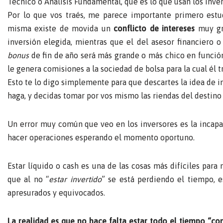
Técnico o Análisis Fundamental, que es lo que usan los inver
Por lo que vos traés, me parece importante primero estudi
misma existe de movida un
conflicto de intereses
muy gra
inversión elegida, mientras que el del asesor financiero 
bonus
de fin de año será más grande o más chico en función
le genera comisiones a la sociedad de bolsa para la cual él t
Esto te lo digo simplemente para que descartes la idea de i
haga, y decidas tomar por vos mismo las riendas del destino 
Un error muy común que veo en los inversores es la incapac
hacer operaciones esperando el momento oportuno.
Estar líquido o cash es una de las cosas más difíciles par
que al no “
estar invertido
” se está perdiendo el tiempo, 
apresurados y equivocados.
La realidad es que no hace falta estar todo el tiempo “c