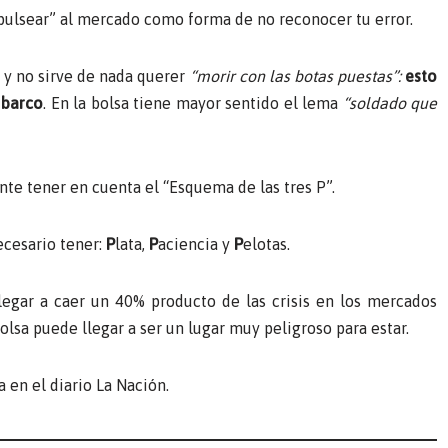
“pulsear” al mercado como forma de no reconocer tu error.
, y no sirve de nada querer
“morir con las botas puestas”:
esto
 barco
. En la bolsa tiene mayor sentido el lema
“soldado que
te tener en cuenta el “Esquema de las tres P”.
ecesario tener:
P
lata,
P
aciencia y
P
elotas.
llegar a caer un 40% producto de las crisis en los mercados
olsa puede llegar a ser un lugar muy peligroso para estar.
a en el diario La Nación.