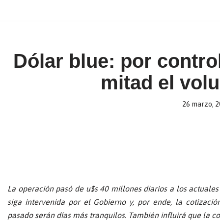
Ir
al
contenido
Dólar blue: por contro
mitad el vo
26 marzo, 
La operación pasó de u$s 40 millones diarios a los actuale
siga intervenida por el Gobierno y, por ende, la cotizaci
pasado serán días más tranquilos. También influirá que la col