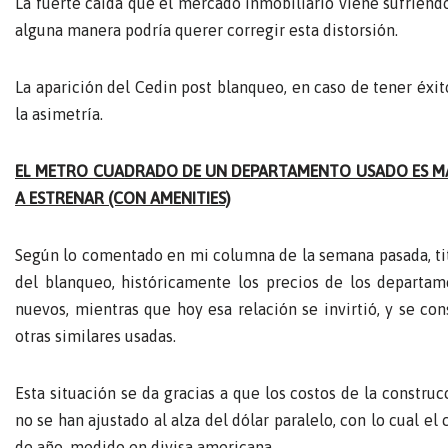
La fuerte caída que el mercado inmobiliario viene sufriend
alguna manera podría querer corregir esta distorsión.
La aparición del Cedin post blanqueo, en caso de tener éxi
la asimetría.
EL METRO CUADRADO DE UN DEPARTAMENTO USADO ES M
A ESTRENAR (CON AMENITIES)
Según lo comentado en mi columna de la semana pasada, tit
del blanqueo, históricamente los precios de los departa
nuevos, mientras que hoy esa relación se invirtió, y se c
otras similares usadas.
Esta situación se da gracias a que los costos de la constru
no se han ajustado al alza del dólar paralelo, con lo cual e
de año, medido en divisa americana.