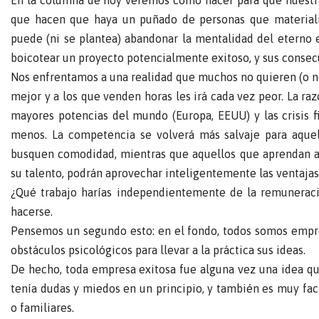
En la columna de hoy veremos cómo hacer para que nuestr
que hacen que haya un puñado de personas que materiali
puede (ni se plantea) abandonar la mentalidad del eterno
boicotear un proyecto potencialmente exitoso, y sus consec
Nos enfrentamos a una realidad que muchos no quieren (o no
mejor y a los que venden horas les irá cada vez peor. La r
mayores potencias del mundo (Europa, EEUU) y las crisis f
menos. La competencia se volverá más salvaje para aquel
busquen comodidad, mientras que aquellos que aprendan a 
su talento, podrán aprovechar inteligentemente las ventajas
¿Qué trabajo harías independientemente de la remuneraci
hacerse.
Pensemos un segundo esto: en el fondo, todos somos empre
obstáculos psicológicos para llevar a la práctica sus ideas.
De hecho, toda empresa exitosa fue alguna vez una idea qu
tenía dudas y miedos en un principio, y también es muy fac
o familiares.