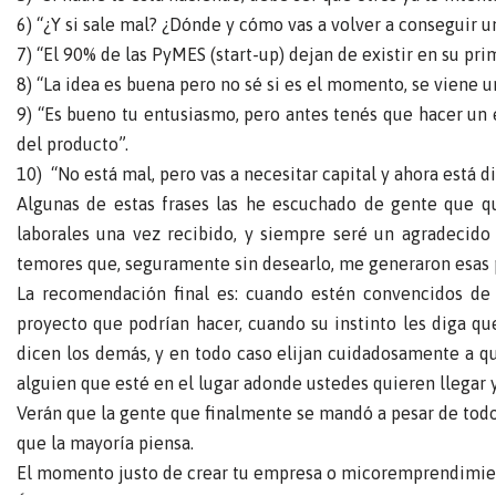
6) “¿Y si sale mal? ¿Dónde y cómo vas a volver a conseguir u
7) “El 90% de las PyMES (start-up) dejan de existir en su pri
8) “La idea es buena pero no sé si es el momento, se viene 
9) “Es bueno tu entusiasmo, pero antes tenés que hacer un 
del producto”.
10) “No está mal, pero vas a necesitar capital y ahora está di
Algunas de estas frases las he escuchado de gente que 
laborales una vez recibido, y siempre seré un agradecido
temores que, seguramente sin desearlo, me generaron esas 
La recomendación final es: cuando estén convencidos de
proyecto que podrían hacer, cuando su instinto les diga qu
dicen los demás, y en todo caso elijan cuidadosamente a qu
alguien que esté en el lugar adonde ustedes quieren llegar 
Verán que la gente que finalmente se mandó a pesar de todo
que la mayoría piensa.
El momento justo de crear tu empresa o micoremprendimient