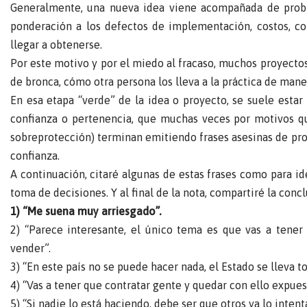
Generalmente, una nueva idea viene acompañada de proble
ponderación a los defectos de implementación, costos, co
llegar a obtenerse.
Por este motivo y por el miedo al fracaso, muchos proyectos
de bronca, cómo otra persona los lleva a la práctica de man
En esa etapa “verde” de la idea o proyecto, se suele esta
confianza o pertenencia, que muchas veces por motivos que 
sobreprotección) terminan emitiendo frases asesinas de pro
confianza.
A continuación, citaré algunas de estas frases como para id
toma de decisiones. Y al final de la nota, compartiré la conc
1) “Me suena muy arriesgado”.
2) “Parece interesante, el único tema es que vas a tener
vender”.
3) “En este país no se puede hacer nada, el Estado se lleva t
4) “Vas a tener que contratar gente y quedar con ello expuest
5) “Si nadie lo está haciendo, debe ser que otros ya lo intent