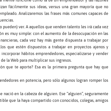
a mente funcione como la de un emprendedor y las razones
zan fácilmente sus ideas, versus una gran mayoría que no
 empleado. Analizaremos las frases más comunes capaces de
uencias.
 pueden) ver. A aquellos que venden talento les irá cada vez
azón es muy simple: con el aumento de la desocupación en las
inancieras, cada vez hay más gente dispuesta a trabajar por
los que estén dispuestos a trabajar en proyectos ajenos y
incorporar hábitos emprendedores, especializarse y vender
 de la Web para multiplicar sus ingresos.
ón que te aporte? Esa es la primera pregunta que hay que
ndedores en potencia, pero sólo algunos logran romper los
e nació en la cabeza de alguien. Ese “alguien”, seguramente
tible que la haya compartido con conocidos, colegas, amigos