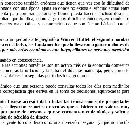
en conceptos también erróneos que tienen que ver con la dificultad d
ionada con una época lejana en donde no existía el vínculo actual entr
cuenta para comprar acciones y bonos pueda hacerse incluso desde l
cultad que implica, como algo muy difícil de entender, en donde lo
ementos matemáticos y econométricos que son “chino básico” para e
uando un periodista le preguntó a
Warren Buffet, el segundo hombr
na en la bolsa, los fundamentos que lo llevaron a ganar millones d
e, por más crisis económicas que haya, billones de personas alrededo
tuando en consecuencia.
ue las acciones bursátiles son un activo más de la economía doméstic
r mientras la inflación y la suba del dólar se mantenga, pero, como l
s variables tan seguidas por todos los argentinos.
námico que una persona puede consultar todos los días para medir lo
ad cortoplacista que deriva en la toma de decisiones equivocadas par
 tuviese acceso total a todas las transacciones de propiedade
so, le llegarían reportes de ventas que se hicieron en valores mu
, por parte de personas que se encuentran endeudadas y salen 
ción de pérdida de dinero.
lo la gente lo considera como una inversión “segura” y que no fluctú