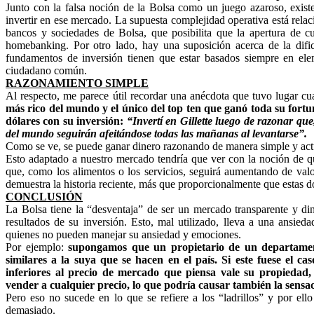
Junto con la falsa noción de la Bolsa como un juego azaroso, exist
invertir en ese mercado. La supuesta complejidad operativa está relac
bancos y sociedades de Bolsa, que posibilita que la apertura de 
homebanking. Por otro lado, hay una suposición acerca de la difi
fundamentos de inversión tienen que estar basados siempre en el
ciudadano común.
RAZONAMIENTO SIMPLE
Al respecto, me parece útil recordar una anécdota que tuvo lugar c
más rico del mundo y el único del top ten que ganó toda su fortu
dólares con su inversión:
“Invertí en Gillette luego de razonar qu
del mundo seguirán afeitándose todas las mañanas al levantarse”.
Como se ve, se puede ganar dinero razonando de manera simple y ac
Esto adaptado a nuestro mercado tendría que ver con la noción de q
que, como los alimentos o los servicios, seguirá aumentando de valo
demuestra la historia reciente, más que proporcionalmente que estas do
CONCLUSIÓN
La Bolsa tiene la “desventaja” de ser un mercado transparente y di
resultados de su inversión. Esto, mal utilizado, lleva a una ansied
quienes no pueden manejar su ansiedad y emociones.
Por ejemplo:
supongamos que un propietario de un departamento
similares a la suya que se hacen en el país. Si este fuese el ca
inferiores al precio de mercado que piensa vale su propiedad
vender a cualquier precio, lo que podría causar también la sensa
Pero eso no sucede en lo que se refiere a los “ladrillos” y por el
demasiado.