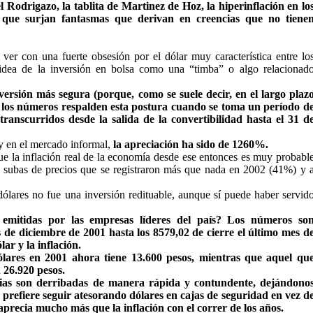
Rodrigazo, la tablita de Martinez de Hoz, la hiperinflación en lo
al que surjan fantasmas que derivan en creencias que no tiene
er con una fuerte obsesión por el dólar muy característica entre lo
a idea de la inversión en bolsa como una “timba” o algo relacionad
inversión más segura (porque, como se suele decir, en el largo plaz
e los números respalden esta postura cuando se toma un período d
ranscurridos desde la salida de la convertibilidad hasta el 31 d
oy en el mercado informal,
la apreciación ha sido de 1260%.
ue la inflación real de la economía desde ese entonces es muy probabl
tes subas de precios que se registraron más que nada en 2002 (41%) y 
ólares no fue una inversión redituable, aunque sí puede haber servid
 emitidas por las empresas líderes del país? Los números so
 de diciembre de 2001 hasta los 8579,02 de cierre el último mes d
ar y la inflación.
ares en 2001 ahora tiene 13.600 pesos, mientras que aquel qu
 26.920 pesos.
ias son derribadas de manera rápida y contundente, dejándono
s prefiere seguir atesorando dólares en cajas de seguridad en vez d
 aprecia mucho más que la inflación con el correr de los años.