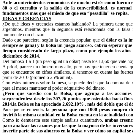
Ante acontecimientos económicos de mucho estrés como fueron el 
80 o el corralito y la salida de la convertibilidad, es norm
fundamentos más que el miedo de que esa “pesadilla” se repita
.
IDEAS Y CREENCIAS
¿De qué ideas y creencias estamos hablando? La primera tiene que v
argentinos, mientras que la segunda está relacionada con la fals
puramente con el azar.
Dado que pareciera, según la creencia popular, que
el dólar es la 
siempre se gana) y la bolsa un juego azaroso, cabría esperar qu
tiempo considerado de largo plazo, como por ejemplo los años t
diciembre de 2014.
Del famoso 1 a 1 (un peso igual un dólar) hasta los 13,60 que vale h
A priori, parece un número muy alto, pero hay que tener en cuenta q
que se encuentre en cifras similares, si tenemos en cuenta las fuer
partir de 2010 (promedio 25% anual).
Con estos números sobre la mesa, se puede decir que la compra de d
para al menos mantener el poder adquisitivo del dinero.
¿Pero que sucedió con la Bolsa, que agrupa a las acciones
sorprendentes: desde los 307,26 puntos que ostentaba hacía fines
2014,la Bolsa se ha apreciado 2.692,10% , más del doble que el dól
Para que se entienda:
la persona que con 1000 pesos compró dól
invirtió la misma cantidad en la Bolsa cuenta en la actualidad con
Como lo demuestra este simple análisis cuantitativo,
ambas creenc
para analizar las razones por las que la mayoría de los inversore
invertir parte de sus ahorros en la Bolsa y ver cómo su capital se