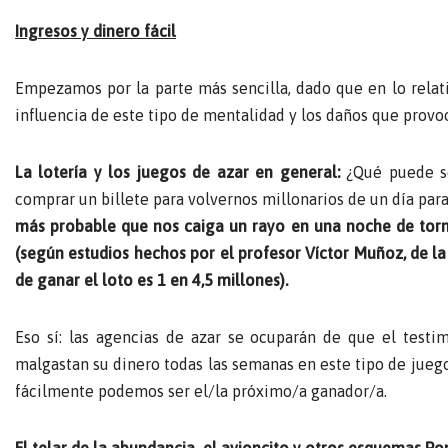
Ingresos y dinero fácil
Empezamos por la parte más sencilla, dado que en lo relat
influencia de este tipo de mentalidad y los daños que provoc
La lotería y los juegos de azar en general:
¿Qué puede ser
comprar un billete para volvernos millonarios de un día pa
más probable que nos caiga un rayo en una noche de torm
(según estudios hechos por el profesor Víctor Muñoz, de la 
de ganar el loto es 1 en 4,5 millones).
Eso sí: las agencias de azar se ocuparán de que el test
malgastan su dinero todas las semanas en este tipo de jueg
fácilmente podemos ser el/la próximo/a ganador/a.
El telar de la abundancia, el avioncito y otros esquemas Pon