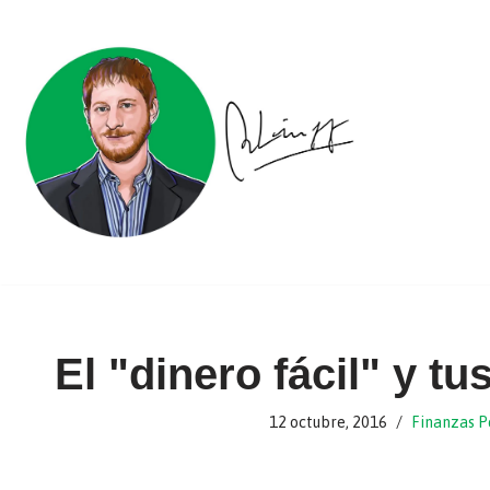
Ir
al
contenido
El "dinero fácil" y t
12 octubre, 2016
Finanzas P