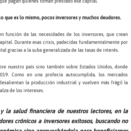
s que pagan quienes toman prestado ese capital.
lo que es lo mismo, pocos inversores y muchos deudores.
n función de las necesidades de los inversores, que crean
 capital. Durante esas crisis, padecidas fundamentalmente por
al gracias a la suba generalizada de las tasas de interés.
obre nuestro país sino también sobre Estados Unidos, donde
2019. Como en una profecía autocumplida, los mercados
esalientan la producción industrial y vuelven más frágil la
lza de los intereses.
 la salud financiera de nuestros lectores, en la
es crónicos a inversores exitosos, buscando no
económica sino aprovechándola para beneficiarnos