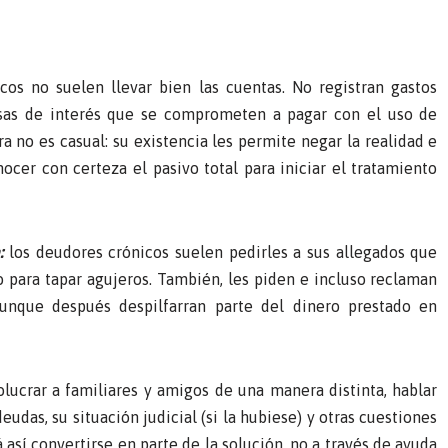
cos no suelen llevar bien las cuentas. No registran gastos
sas de interés que se comprometen a pagar con el uso de
ra no es casual: su existencia les permite negar la realidad e
nocer con certeza el pasivo total para iniciar el tratamiento
:
los deudores crónicos suelen pedirles a sus allegados que
 para tapar agujeros. También, les piden e incluso reclaman
unque después despilfarran parte del dinero prestado en
lucrar a familiares y amigos de una manera distinta, hablar
eudas, su situación judicial (si la hubiese) y otras cuestiones
así convertirse en parte de la solución, no a través de ayuda