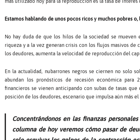
más utilizado hoy para la reproducción es la tasa de interé
Estamos hablando de unos pocos ricos y muchos pobres o, 
No hay duda de que los hilos de la sociedad se mueven e
riqueza y a la vez generan crisis con los flujos masivos de
los deudores, aumenta la velocidad de reproducción del capit
En la actualidad, nubarrones negros se ciernen no solo s
abundan los pronósticos de recesión económica para 
financieros se vienen anticipando con subas de tasas que d
posición de los deudores, escenario que impulsa aún más el a
Concentrándonos en las finanzas personales y
columna de hoy veremos cómo pasar de deudor
solo esquivar los golpes de la contracción 