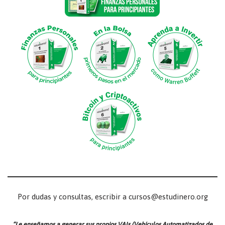
Por dudas y consultas, escribir a cursos@estudinero.org
“Le enseñamos a generar sus propios VAIs (Vehículos Automatizados de