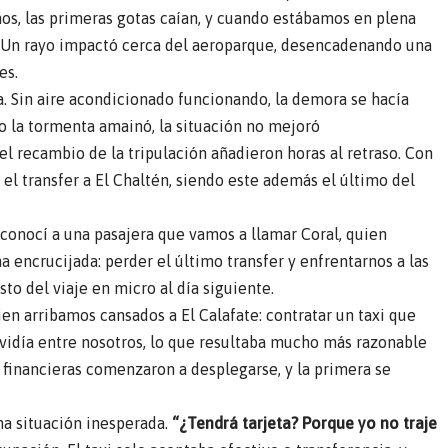
s, las primeras gotas caían, y cuando estábamos en plena
a. Un rayo impactó cerca del aeroparque, desencadenando una
es.
a. Sin aire acondicionado funcionando, la demora se hacía
o la tormenta amainó, la situación no mejoró
l recambio de la tripulación añadieron horas al retraso. Con
 el transfer a El Chaltén, siendo este además el último del
, conocí a una pasajera que vamos a llamar Coral, quien
 encrucijada: perder el último transfer y enfrentarnos a las
sto del viaje en micro al día siguiente.
ien arribamos cansados a El Calafate: contratar un taxi que
 dividía entre nosotros, lo que resultaba mucho más razonable
s financieras comenzaron a desplegarse, y la primera se
una situación inesperada.
“¿Tendrá tarjeta? Porque yo no traje