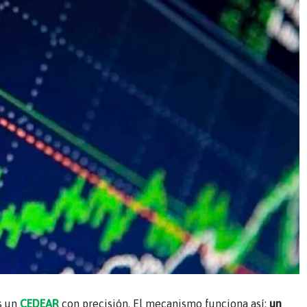
s un
CEDEAR
con precisión. El mecanismo funciona así:
un