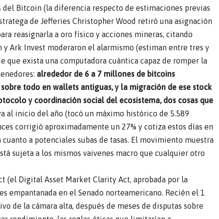
s del Bitcoin (la diferencia respecto de estimaciones previas
stratega de Jefferies Christopher Wood retiró una asignación
ra reasignarla a oro físico y acciones mineras, citando
n y Ark Invest moderaron el alarmismo (estiman entre tres y
s de que exista una computadora cuántica capaz de romper la
 tenedores:
alrededor de 6 a 7 millones de bitcoins
sobre todo en wallets antiguas, y la migración de ese stock
otocolo y coordinación social del ecosistema, dos cosas que
iva al inicio del año (tocó un máximo histórico de 5.589
nces corrigió aproximadamente un 27% y cotiza estos días en
 en cuanto a potenciales subas de tasas. El movimiento muestra
está sujeta a los mismos vaivenes macro que cualquier otro
Act (el Digital Asset Market Clarity Act, aprobada por la
ses empantanada en el Senado norteamericano. Recién el 1
ivo de la cámara alta, después de meses de disputas sobre