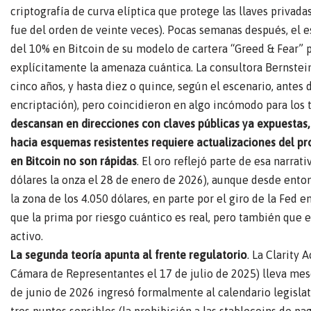
criptografía de curva elíptica que protege las llaves privada
fue del orden de veinte veces). Pocas semanas después, el e
del 10% en Bitcoin de su modelo de cartera “Greed & Fear” pa
explícitamente la amenaza cuántica. La consultora Bernstei
cinco años, y hasta diez o quince, según el escenario, ante
encriptación), pero coincidieron en algo incómodo para los
descansan en direcciones con claves públicas ya expuestas, 
hacia esquemas resistentes requiere actualizaciones del pr
en Bitcoin no son rápidas
. El oro reflejó parte de esa narrat
dólares la onza el 28 de enero de 2026), aunque desde ento
la zona de los 4.050 dólares, en parte por el giro de la Fed
que la prima por riesgo cuántico es real, pero también que 
activo.
La segunda teoría apunta al frente regulatorio
. La Clarity 
Cámara de Representantes el 17 de julio de 2025) lleva me
de junio de 2026 ingresó formalmente al calendario legislat