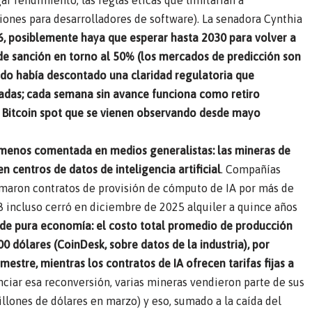
gar rendimiento, las reglas éticas que limitarían a
ciones para desarrolladores de software). La senadora Cynthia
026, posiblemente haya que esperar hasta 2030 para volver a
 de sanción en torno al 50% (los mercados de predicción son
ado había descontado una claridad regulatoria que
gadas; cada semana sin avance funciona como retiro
de Bitcoin spot que se vienen observando desde mayo
a menos comentada en medios generalistas: las mineras de
 centros de datos de inteligencia artificial
. Compañías
irmaron contratos de provisión de cómputo de IA por más de
8 incluso cerró en diciembre de 2025 alquiler a quince años
 de pura economía: el costo total promedio de producción
0 dólares (CoinDesk, sobre datos de la industria), por
estre, mientras los contratos de IA ofrecen tarifas fijas a
anciar esa reconversión, varias mineras vendieron parte de sus
illones de dólares en marzo) y eso, sumado a la caída del