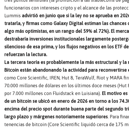
tres puntos sensibles (la prohibición a las stablecoins de pa
funcionarios con intereses cripto y el alcance de las protec
Lummis
advirtió en junio que si la ley no se aprueba en 2
tratarla, y firmas como Galaxy Digital estiman las chances
algo más optimistas, en un rango del 59% al 72%). El merc
destrabaría inversiones institucionales largamente poster
silencioso de esa prima, y los flujos negativos en los ETF 
refuerzan la lectura.
La tercera teoría es probablemente la más estructural y l
Bitcoin están abandonando la actividad para reconvertirse en
como Core Scientific, IREN, Hut 8, TeraWulf, Riot y MARA f
70.000 millones de dólares en los últimos doce meses (Hut 
por 7.000 millones con Fluidstack en Luisiana).
El motivo es
de un bitcoin se ubicó en enero de 2026 en torno a los 74.30
encima del precio spot durante buena parte del segundo trim
largo plazo y márgenes notoriamente superiores
. Para fin
tenencias de bitcoin (Core Scientific liquidó cerca de 175 m