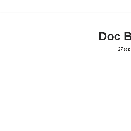
Ir
al
contenido
Doc 
27 sep