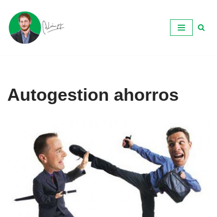
Ir
al
contenido
Autogestion ahorros