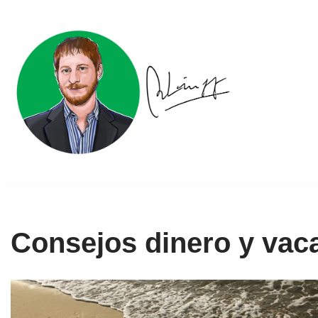
Ir
al
contenido
Consejos dinero y vac