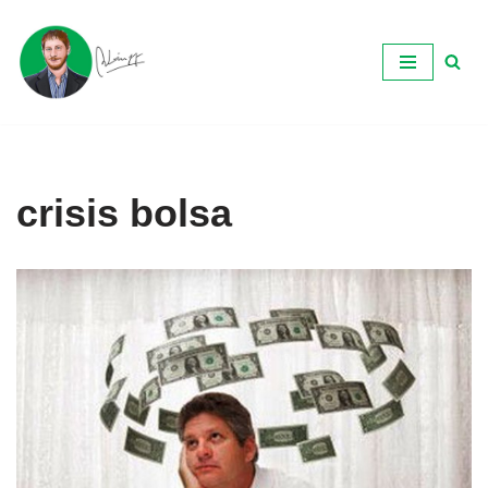
Ir
al
contenido
crisis bolsa