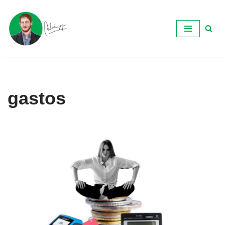
Ir
al
contenido
gastos