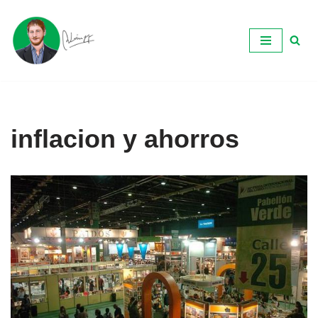
Ir
al
contenido
inflacion y ahorros