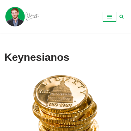
Ir
al
contenido
Keynesianos