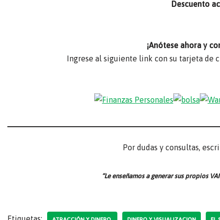
Descuento act
¡Anótese ahora y co
Ingrese al siguiente link con su tarjeta de 
Por dudas y consultas, escr
“Le enseñamos a generar sus propios VAI
Etiquetas:
ATRACCIÓN Y DINERO.
DINERO Y VISUALIZACION
EL