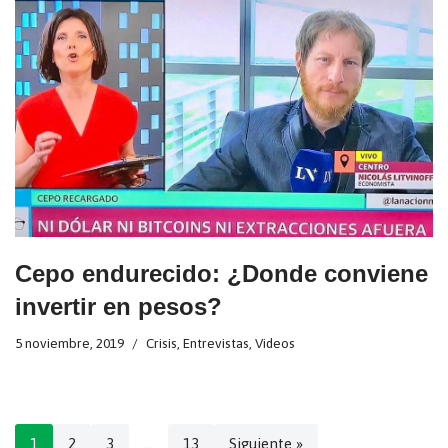
Cepo endurecido: ¿Donde conviene
invertir en pesos?
5 noviembre, 2019
Crisis
,
Entrevistas
,
Videos
1
2
3
…
13
Siguiente »