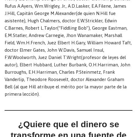
Rufus A.Ayers, Wm.Wrigley, Jr., A.D.Lasker, E.A.Filene, James
J.Hill, Capitán George M.Alexander(de quien N.Hill fue
asistente), Hugh Chalmers, doctor E.W.Strickler, Edwin
C.Barnes, Robert L.Taylor(“Fiddling Bob”), George Eastman,
E.M.Statler, Andrew Carnegie, Jhon Wanamaker, Marshall
Field, Wm.H.French, Juez Elbert H.Gary, William Howard Taft,
doctor Elmer Gates, John W.Davis, Samuel Insul,
F.W.Woolworth, Juez Daniel T.Wright(profesor de leyes del
autor), Elbert Hubbard, Luther Burbank, O.H.Harriman, John
Burroughs, E.H.Harriman, Charles P.Steinmetz, Frank
Vanderlip, Theodore Roosevelt, doctor Alexander Graham
Bell (al que Hill atribuye el mérito por la mayor parte de la
primera lección).
¿Quiere que el dinero se
transforme en una fuente de