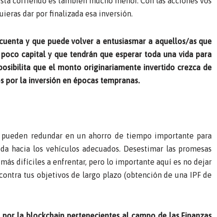
 está corriendo es también mucho menor. Con las acciones vos
ieras dar por finalizada esa inversión.
 cuenta y que puede volver a entusiasmar a aquellos/as que
 poco capital y que tendrán que esperar toda una vida para
 posibilita que el monto originariamente invertido crezca de
s por la inversión en épocas tempranas.
s pueden redundar en un ahorro de tiempo importante para
ueda hacia los vehículos adecuados. Desestimar las promesas
más difíciles a enfrentar, pero lo importante aquí es no dejar
contra tus objetivos de largo plazo (obtención de una IPF de
s por la blockchain pertenecientes al campo de las Finanzas