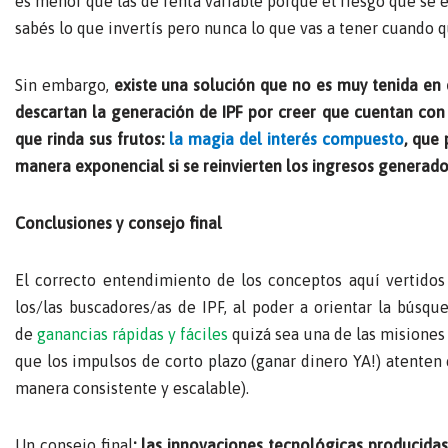
es menor que las de renta variable porque el riesgo que se
sabés lo que invertís pero nunca lo que vas a tener cuando qu
Sin embargo,
existe una solución que no es muy tenida en
descartan la generación de IPF por creer que cuentan con
que rinda sus frutos:
la magia del interés compuesto
, que
manera exponencial si se reinvierten los ingresos generado
Conclusiones y consejo final
El correcto entendimiento de los conceptos aquí vertido
los/las buscadores/as de IPF, al poder a orientar la búsq
de
ganancias rápidas y fáciles
quizá sea una de las misiones 
que los impulsos de corto plazo (ganar dinero YA!) atenten 
manera consistente y escalable).
Un consejo final
: las innovaciones tecnológicas producida