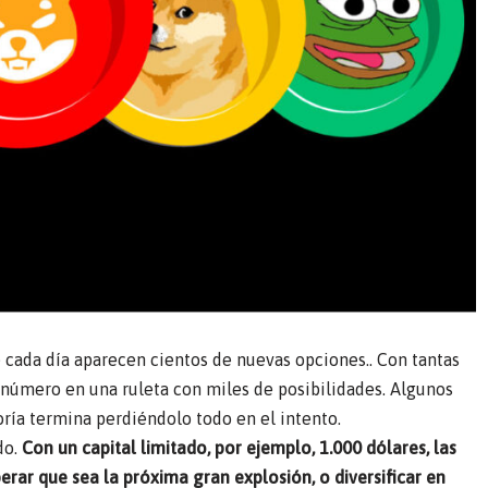
ada día aparecen cientos de nuevas opciones.. Con tantas
n número en una ruleta con miles de posibilidades. Algunos
oría termina perdiéndolo todo en el intento.
do.
Con un capital limitado, por ejemplo, 1.000 dólares, las
rar que sea la próxima gran explosión, o diversificar en