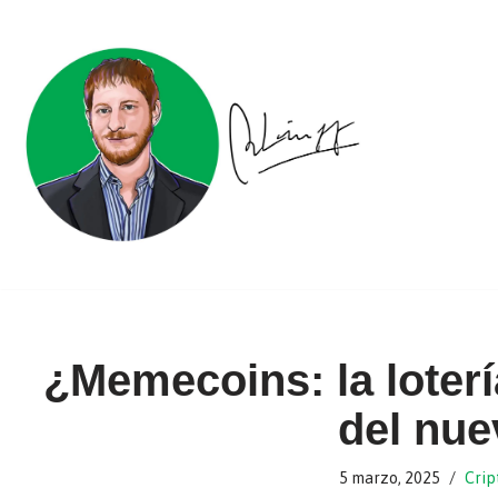
Ir
al
contenido
¿Memecoins: la loterí
del nue
5 marzo, 2025
Cri