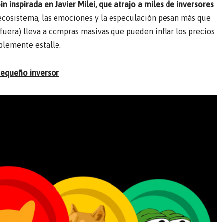
 inspirada en Javier Milei, que atrajo a miles de inversores
ecosistema, las emociones y la especulación pesan más que
fuera) lleva a compras masivas que pueden inflar los precios
blemente estalle.
pequeño inversor