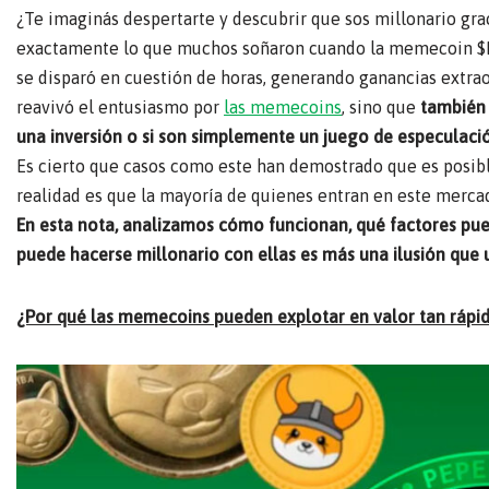
¿Te imaginás despertarte y descubrir que sos millonario g
exactamente lo que muchos soñaron cuando la memecoin
$
se disparó en cuestión de horas, generando ganancias extra
reavivó el entusiasmo por
las memecoins
, sino que
también 
una inversión o si son simplemente un juego de especulaci
Es cierto que casos como este han demostrado que es posib
realidad es que la mayoría de quienes entran en este merc
En esta nota, analizamos cómo funcionan, qué factores pued
puede hacerse millonario con ellas es más una ilusión que 
¿Por qué las memecoins pueden explotar en valor tan rápi