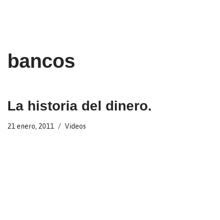
Ir
al
contenido
bancos
La historia del dinero.
21 enero, 2011
Videos