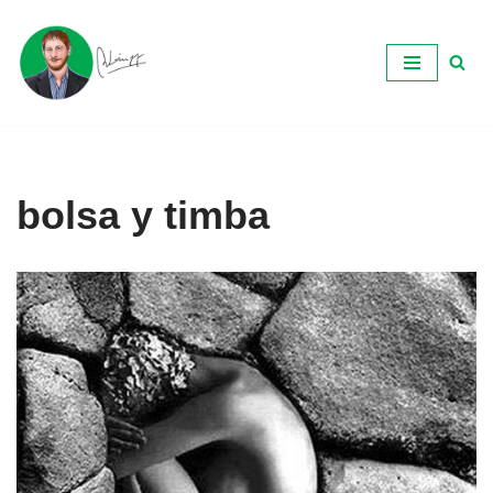
Ir
al
contenido
bolsa y timba