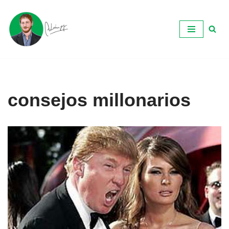
Ir
al
contenido
consejos millonarios