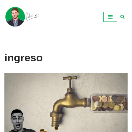
Ir
al
contenido
ingreso