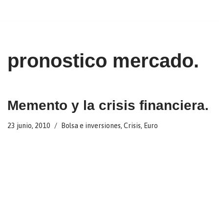
Ir
al
contenido
pronostico mercado.
Memento y la crisis financiera.
23 junio, 2010
Bolsa e inversiones
,
Crisis
,
Euro