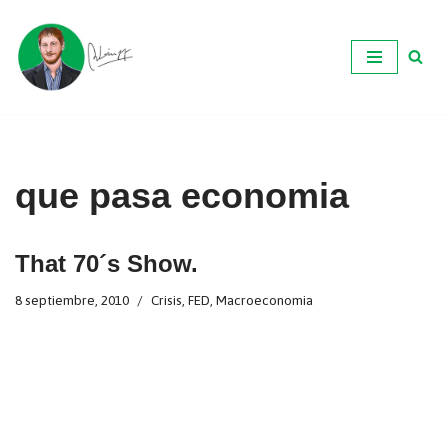
Ir
al
contenido
que pasa economia
That 70´s Show.
8 septiembre, 2010
Crisis
,
FED
,
Macroeconomia