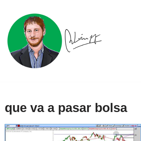
Ir
al
contenido
que va a pasar bolsa