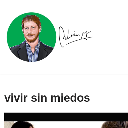
Ir
al
contenido
vivir sin miedos