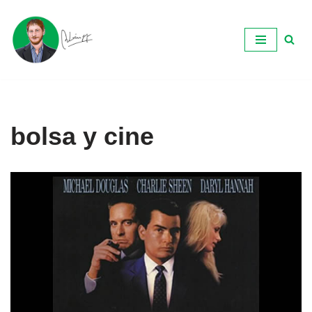
Ir
al
contenido
bolsa y cine