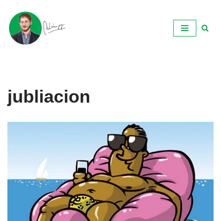
Ir
al
contenido
jubliacion