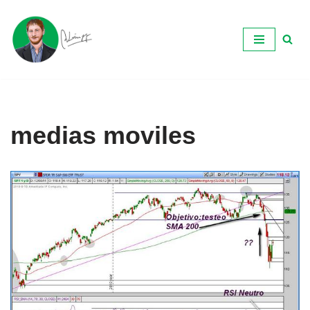
Ir
al
contenido
medias moviles