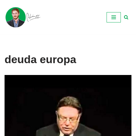
Ir
al
contenido
deuda europa