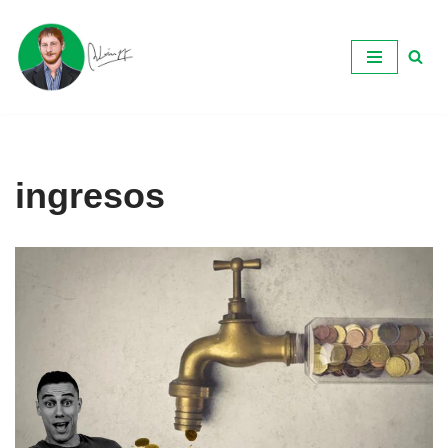
Ir
al
contenido
ingresos